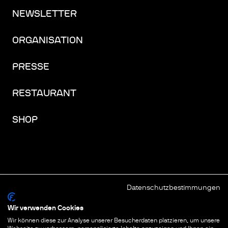
NEWSLETTER
ORGANISATION
PRESSE
RESTAURANT
SHOP
Datenschutzbestimmungen
FACEBOOK
INSTAGRAM
YOUTUBE
LINKEDIN
THREADS
Wir verwenden Cookies
Wir können diese zur Analyse unserer Besucherdaten platzieren, um unsere
IMPRESSUM