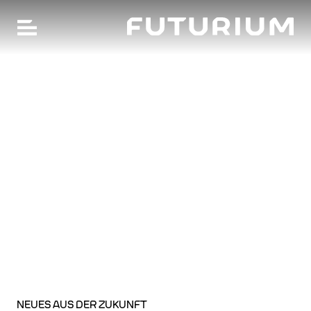
FU
Hauptnavigation öffnen
Zum
SPRACHE WECHSELN: ENGLISCH
Hauptinhalt
springen
NEUES AUS DER ZUKUNFT