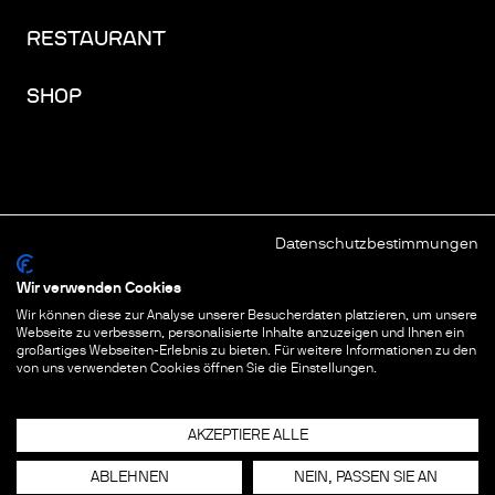
RESTAURANT
SHOP
Datenschutzbestimmungen
FACEBOOK
INSTAGRAM
YOUTUBE
LINKEDIN
THREADS
Wir verwenden Cookies
Wir können diese zur Analyse unserer Besucherdaten platzieren, um unsere
IMPRESSUM
Webseite zu verbessern, personalisierte Inhalte anzuzeigen und Ihnen ein
großartiges Webseiten-Erlebnis zu bieten. Für weitere Informationen zu den
DATENSCHUTZ
von uns verwendeten Cookies öffnen Sie die Einstellungen.
COOKIES & TRACKING
AKZEPTIERE ALLE
ABLEHNEN
NEIN, PASSEN SIE AN
© COPYRIGHT
2026
FUTURIUM