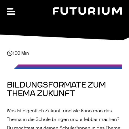
FU
Hauptnavigation öffnen
Zum
Hauptinhalt
springen
100
Min
BILDUNGSFORMATE ZUM
THEMA ZUKUNFT
Was ist eigentlich Zukunft und wie kann man das
Thema in die Schule bringen und erlebbar machen?
Du möchtest mit deinen Schüler*innen in das Thema