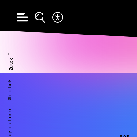
Hauptnavigation öffnen
Suche öffnen
Barrierefreiheits Menü öffnen
Zurück
Bibliothek
Bildungsplattform