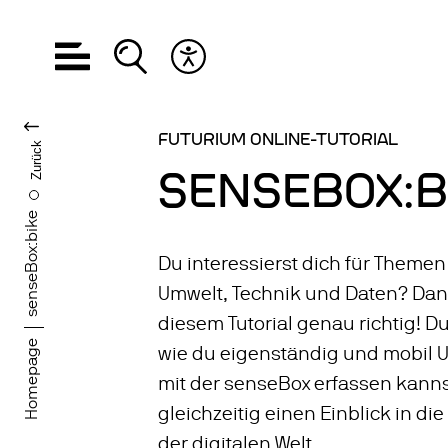
Hauptnavigation öffnen
Suche öffnen
Barrierefreiheits Menü öffnen
FUTURIUM ONLINE-TUTORIAL
Zurück
SENSEBOX:B
senseBox:bike
Du interessierst dich für Themen
Umwelt, Technik und Daten? Dann
diesem Tutorial genau richtig! Du 
Homepage
wie du eigenständig und mobil 
mit der senseBox erfassen kanns
gleichzeitig einen Einblick in die
der digitalen Welt.