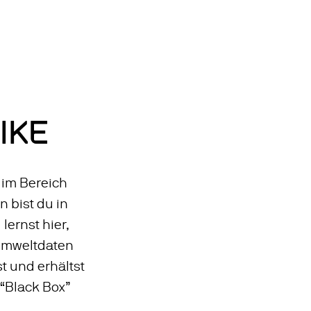
Zum
Hauptinhalt
springen
IKE
 im Bereich
 bist du in
lernst hier,
Umweltdaten
t und erhältst
 “Black Box”