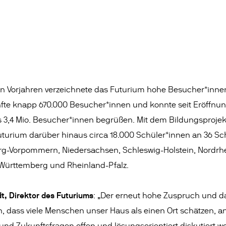
en Vorjahren verzeichnete das Futurium hohe Besucher*innen
nfte knapp 670.000 Besucher*innen und konnte seit Eröffnu
s 3,4 Mio. Besucher*innen begrüßen. Mit dem Bildungsprojek
uturium darüber hinaus circa 18.000 Schüler*innen an 36 
g-Vorpommern, Niedersachsen, Schleswig-Holstein, Nordrhei
Württemberg und Rheinland-Pfalz.
dt, Direktor des Futuriums
: „Der erneut hohe Zuspruch und da
, dass viele Menschen unser Haus als einen Ort schätzen, a