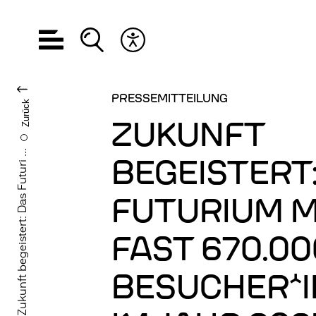
Hauptnavigation öffnen
Suche öffnen
Barrierefreiheits Menü öffnen
SPRACHE WECHS
PRESSEMITTEILUNG
Zurück
ZUKUNFT
Zukunft begeistert: Das Futuri ...
BEGEISTERT
FUTURIUM M
FAST 670.00
BESUCHER*