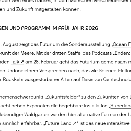
5 den Wert eines Hauses, in dem Menschen verschiedenster 
en und Zukunft mitgestalten können.
EN UND PROGRAMM IM FRÜHJAHR 2026
. August zeigt das Futurium die Sonderausstellung „
Ocean F
kunft der Meere. Mit der dritten Staffel des Podcasts „
Enden: 
enden
Talk
am 28. Februar geht das Futurium gemeinsam m
on Undone einem Versprechen nach, das wie Science-Fiction 
der Rückkehr ausgestorbener Arten auf Basis von Gentechnolo
Themenschwerpunkt „Zukunftsfelder“ zu den Zukünften von 
cht neben Exponaten die begehbare Installation „
Superlan
 lebendiger Waldgarten werden hier alternative Formen der L
sinnlich erfahrbar. „
Future Land
“ ist das neue interakti