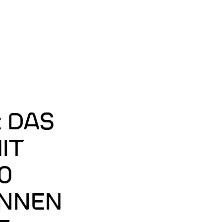
Zum
Hauptinhalt
ELN: ENGLISCH
springen
: DAS
IT
0
INNEN