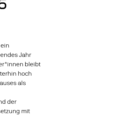
5
 ein
ägendes Jahr
r*innen bleibt
terhin hoch
Hauses als
nd der
setzung mit