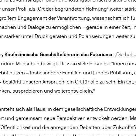
nd Zukunftsfragen offen und lösungsorientiert diskutiert 
r unser Profil als „Ort der begründeten Hoffnung“ weiter stär
 großem Engagement der Verantwortung, wissenschaftlich fu
achen und Dialoge zu ermöglichen – gerade in einer Zeit, i
r stärker unter Druck geraten und Polarisierungen weiter 
r, Kaufmännische Geschäftsführerin des Futuriums
: „Die hoh
uturium Menschen bewegt. Dass so viele Besucher*innen uns
gebot nutzen – insbesondere Familien und junges Publikum,
bestärkt unseren Anspruch, ein Ort für alle zu sein. Ein Ort
en, ausprobieren und weiterentwickeln.“
rsteht sich als Haus, in dem gesellschaftliche Entwicklunge
tiert und gemeinsam neue Perspektiven entwickelt werden. Mit 
 Öffentlichkeit und die anregenden Debatten über Zukunftsfr