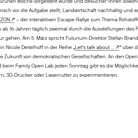
Grünen Woche vorgestellt wurde und Besucher*innen sowohl 
isch vor die Aufgabe stellt, Landwirtschaft nachhaltig und wi
IZON
– der interaktiven Escape-Rallye zum Thema Rohstof
ab 16 Jahren täglich zweimal durch die Ausstellungen des 
 gehen. Am 5. März spricht Futurium-Direktor Stefan Brand
in Nicole Deitelhoff in der Reihe „
Let’s talk about …
“ über
 die Zukunft von demokratischen Gesellschaften. An den Op
beim Family Open Lab jeden Sonntag gibt es die Möglichkeit
n, 3D-Drucker oder Lasercutter zu experimentieren.