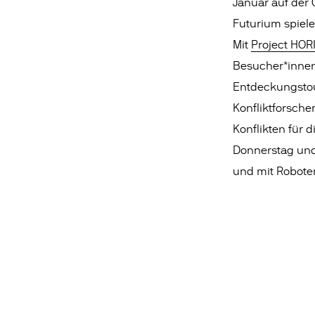
Januar auf der 
Futurium spieler
Mit
Project HOR
Besucher*innen 
Entdeckungstour
Konfliktforscher
Konflikten für
Donnerstag und 
und mit Roboter