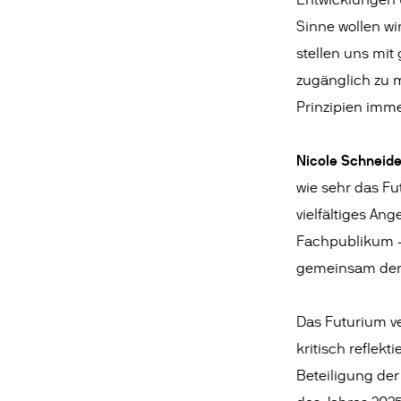
Entwicklungen u
Sinne wollen wi
stellen uns mit
zugänglich zu m
Prinzipien imme
Nicole Schneide
wie sehr das F
vielfältiges An
Fachpublikum – 
gemeinsam denk
Das Futurium ve
kritisch reflek
Beteiligung der