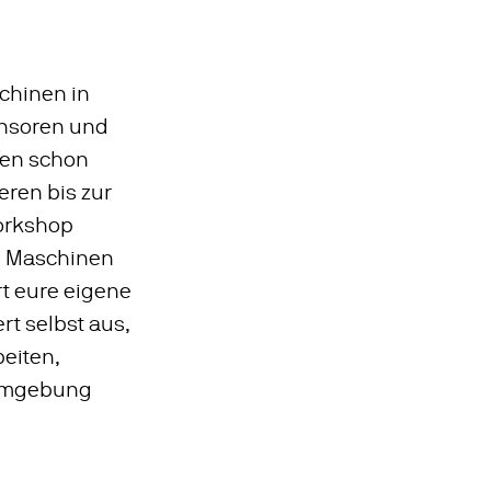
chinen in
nsoren und
men schon
eren bis zur
Workshop
d Maschinen
rt eure eigene
rt selbst aus,
beiten,
 Umgebung