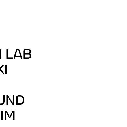
Zum
Hauptinhalt
ELN: ENGLISCH
springen
N LAB
KI
UND
IM