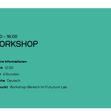
00
–
16:00
ORKSHOP
re Informationen
it
12:00
r
4 Stunden
che
Deutsch
punkt
Workshop-Bereich im Futurium Lab