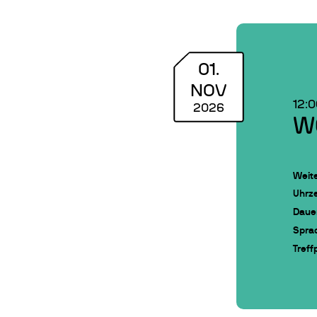
01
.
NOV
12:
2026
W
Weite
Uhrze
Daue
Spra
Treff