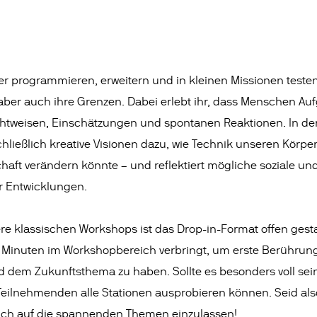
er programmieren, erweitern und in kleinen Missionen teste
aber auch ihre Grenzen. Dabei erlebt ihr, dass Menschen Au
chtweisen, Einschätzungen und spontanen Reaktionen. In de
schließlich kreative Visionen dazu, wie Technik unseren Körpe
haft verändern könnte – und reflektiert mögliche soziale un
r Entwicklungen.
re klassischen Workshops ist das Drop-in-Format offen gestal
0 Minuten im Workshopbereich verbringt, um erste Berührun
d dem Zukunftsthema zu haben. Sollte es besonders voll se
 Teilnehmenden alle Stationen ausprobieren können. Seid also
uch auf die spannenden Themen einzulassen!