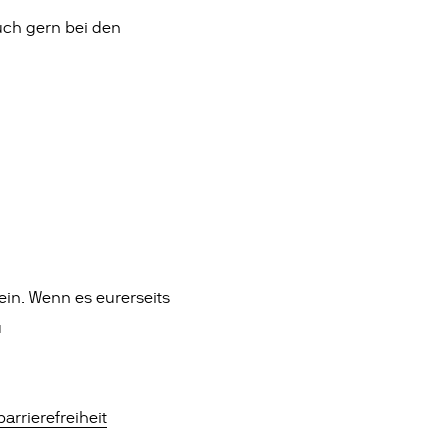
uch gern bei den
ein. Wenn es eurerseits
u
arrierefreiheit