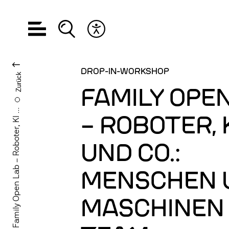
Hauptnavigation öffnen
Suche öffnen
Barrierefreiheits Menü öffnen
SPRACHE WECHS
DROP-IN-WORKSHOP
Zurück
FAMILY OPE
2. Family Open Lab – Roboter, KI ...
– ROBOTER, 
UND CO.:
MENSCHEN 
MASCHINEN 