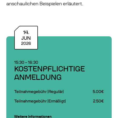
anschaulichen Beispielen erläutert.
14
.
JUN
2026
15:30
–
16:30
KOSTENPFLICHTIGE
ANMELDUNG
Teilnahmegebühr (Regulär)
5.00€
Teilnahmegebühr (Ermäßigt)
2.50€
Weitere Informationen