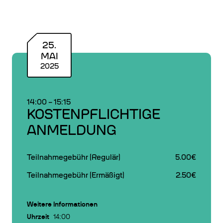
25
.
MAI
2025
14:00
–
15:15
KOSTENPFLICHTIGE
ANMELDUNG
Teilnahmegebühr (Regulär)
5.00€
Teilnahmegebühr (Ermäßigt)
2.50€
Weitere Informationen
Uhrzeit
14:00