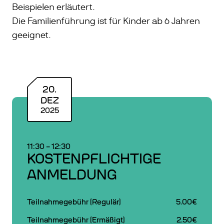
Beispielen erläutert.
Die Familienführung ist für Kinder ab 6 Jahren
geeignet.
20
.
DEZ
2025
11:30
–
12:30
KOSTENPFLICHTIGE
ANMELDUNG
Teilnahmegebühr (Regulär)
5.00€
Teilnahmegebühr (Ermäßigt)
2.50€