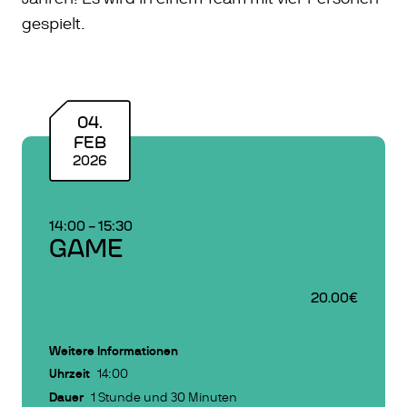
gespielt.
04
.
FEB
2026
14:00
–
15:30
GAME
20.00€
Weitere Informationen
Uhrzeit
14:00
Dauer
1 Stunde und 30 Minuten