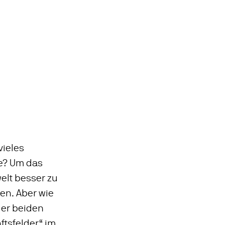
vieles
de? Um das
lt besser zu
en. Aber wie
der beiden
tsfelder“ im