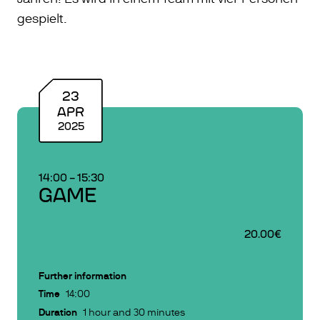
gespielt.
23
APR
2025
14:00
–
15:30
GAME
20.00€
Further information
Time
14:00
Duration
1 hour and 30 minutes