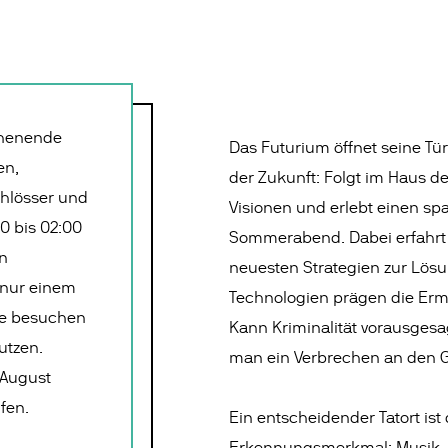
chenende
Das Futurium öffnet seine Tür
en,
der Zukunft: Folgt im Haus 
chlösser und
Visionen und erlebt einen 
0 bis 02:00
Sommerabend. Dabei erfahrt 
n
neuesten Strategien zur Lösu
 nur einem
Technologien prägen die Erm
rte besuchen
Kann Kriminalität vorausges
utzen.
man ein Verbrechen an den 
 August
fen.
Ein entscheidender Tatort ist 