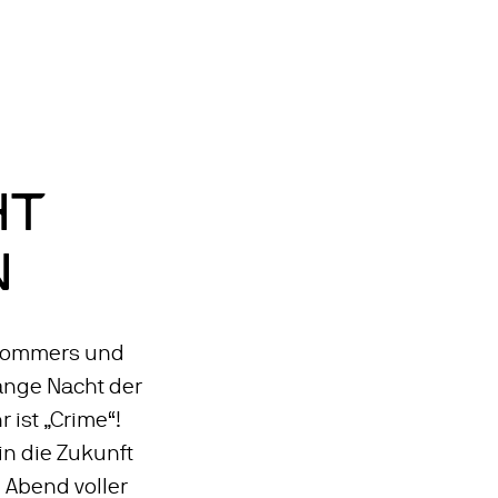
Zum
Hauptinhalt
ELN: ENGLISCH
springen
HT
N
 Sommers und
Lange Nacht der
 ist „Crime“!
 in die Zukunft
n Abend voller