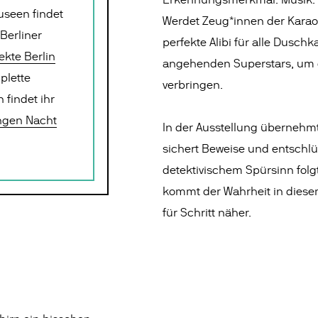
Erkennungsmerkmal: Musik. B
useen findet
Werdet Zeug*innen der Karaok
Berliner
perfekte Alibi für alle Dusc
ekte Berlin
angehenden Superstars, um 
plette
verbringen.
findet ihr
ngen Nacht
In der Ausstellung übernehmt
sichert Beweise und entschlüs
detektivischem Spürsinn folg
kommt der Wahrheit in diesem
für Schritt näher.