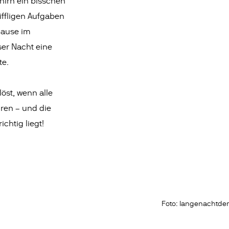
hirn ein bisschen
iffligen Aufgaben
pause im
ser Nacht eine
te.
löst, wenn alle
ren – und die
ichtig liegt!
Foto: langenachtde