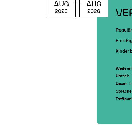
AUG
AUG
VE
2026
2026
Regulär:
Ermäßig
Kinder b
Weitere 
Uhrzeit
Dauer
8
Sprache
Treffpun