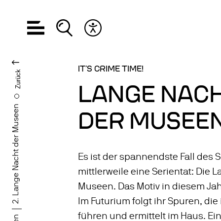
Hauptnavigation öffnen
Suche öffnen
Barrierefreiheits Menü öffnen
SPRACHE WECHS
IT’S CRIME TIME!
Zurück
LANGE NAC
2. Lange Nacht der Museen
DER MUSEE
Es ist der spannendste Fall des
mittlerweile eine Serientat: Die 
Museen. Das Motiv in diesem Jahr
Im Futurium folgt ihr Spuren, die
führen und ermittelt im Haus. Ei