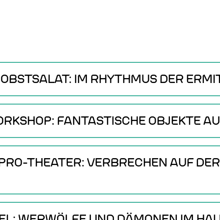
DJ OBSTSALAT: IM RHYTHMUS DER ERM
 WORKSHOP: FANTASTISCHE OBJEKTE A
IMPRO-THEATER: VERBRECHEN AUF DE
SPIEL: WERWÖLFE UND DÄMONEN IM H