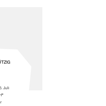
TZIG
 Juli
H“
r