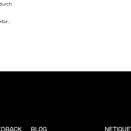
 durch
tor...
EDBACK
BLOG
NETIQUE