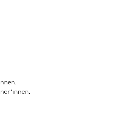
Zum
Hauptinhalt
ELN: ENGLISCH
springen
ennen.
tner*innen.