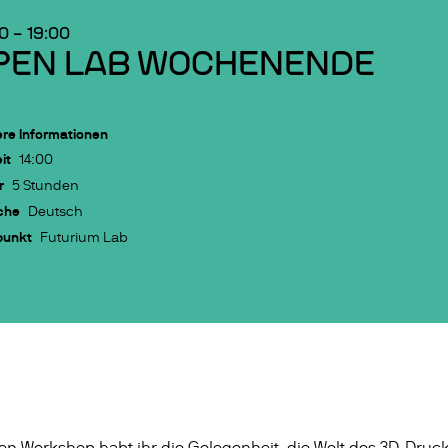
00
–
19:00
PEN LAB WOCHENENDE
re Informationen
it
14:00
r
5 Stunden
che
Deutsch
punkt
Futurium Lab