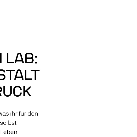
Zum
Hauptinhalt
ELN: ENGLISCH
springen
 LAB:
STALT
RUCK
 was ihr für den
 selbst
r Leben