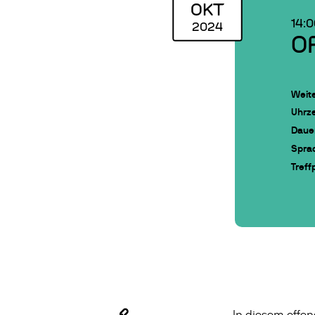
OKT
14:
2024
O
Weite
Uhrze
Daue
Spra
Treff