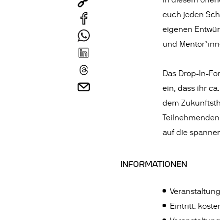
In diesem offen
euch jeden Schr
eigenen Entwürf
und Mentor*inn
Das Drop-In-For
ein, dass ihr c
dem Zukunftsthe
Teilnehmenden a
auf die spanne
INFORMATIONEN
Veranstaltun
Eintritt: koste