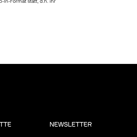
-In-Format statt, d.h. ihr
TTE
NEWSLETTER