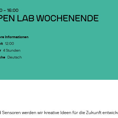
00
–
16:00
PEN LAB WOCHENENDE
re Informationen
it
12:00
r
4 Stunden
che
Deutsch
 Sensoren werden wir kreative Ideen für die Zukunft entwic