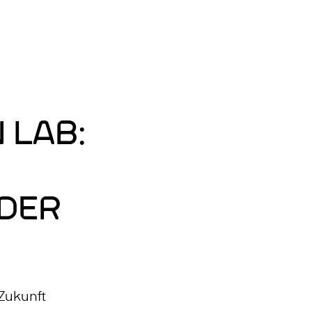
Zum
Hauptinhalt
ELN: ENGLISCH
springen
 LAB:
DER
 Zukunft