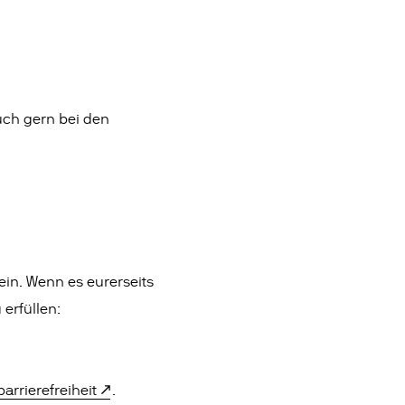
uch gern bei den
ein. Wenn es eurerseits
 erfüllen:
arrierefreiheit
.