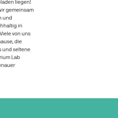
laden liegen!
wir gemeinsam
in und
hhaltig in
Viele von uns
ause, die
s und seltene
urium Lab
genauer