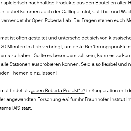
hr spielerisch nachhaltige Produkte aus den Bauteilen alter 
en, dabei kommen auch der Calliope mini, Calli:bot und Wac
verwendet ihr Open Roberta Lab. Bei Fragen stehen euch Me
mat ist offen gestaltet und unterscheidet sich von klassisc
a. 20 Minuten im Lab verbringt, um erste Berührungspunkte 
ma zu haben. Sollte es besonders voll sein, kann es vorkom
lle Stationen ausprobieren können. Seid also flexibel und n
nden Themen einzulassen!
mat findet als
„open Roberta Projekt“
in Kooperation mit d
er angewandten Forschung e.V. für ihr Fraunhofer-Institut In
eme IAIS statt.