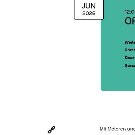
JUN
12:
2026
O
Weite
Uhrze
Daue
Spra
Mit Motoren und