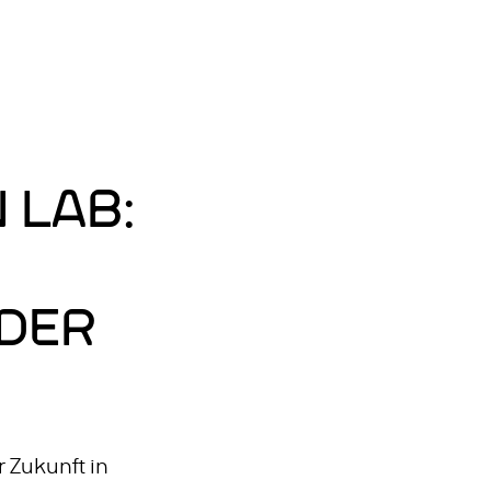
Zum
Hauptinhalt
ELN: ENGLISCH
springen
 LAB:
DER
 Zukunft in