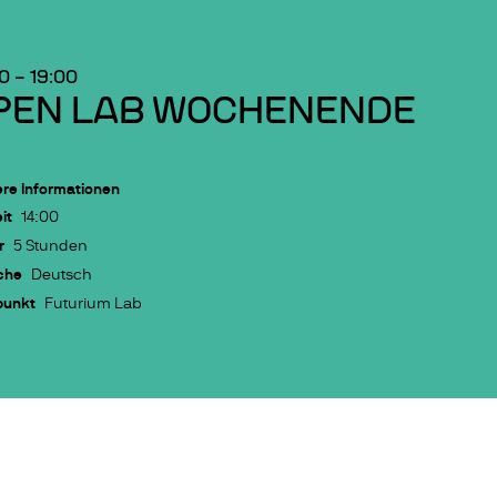
00
–
19:00
PEN LAB WOCHENENDE
re Informationen
it
14:00
r
5 Stunden
che
Deutsch
punkt
Futurium Lab