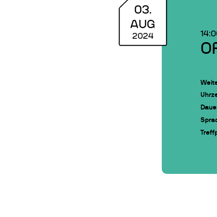
03
.
AUG
14:
2024
O
Weite
Uhrze
Daue
Spra
Treff