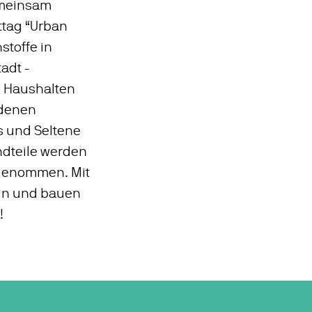
emeinsam
ttag “Urban
stoffe in
adt -
n Haushalten
 denen
s und Seltene
ndteile werden
 genommen. Mit
ln und bauen
!