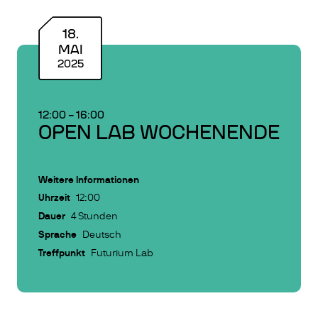
18
.
MAI
2025
12:00
–
16:00
OPEN LAB WOCHENENDE
Weitere Informationen
Uhrzeit
12:00
Dauer
4 Stunden
Sprache
Deutsch
Treffpunkt
Futurium Lab