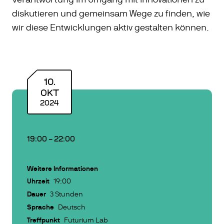
diskutieren und gemeinsam Wege zu finden, wie
wir diese Entwicklungen aktiv gestalten können.
10
.
OKT
2024
19:00
–
22:00
Weitere Informationen
Uhrzeit
19:00
Dauer
3 Stunden
Sprache
Deutsch
Treffpunkt
Futurium Lab