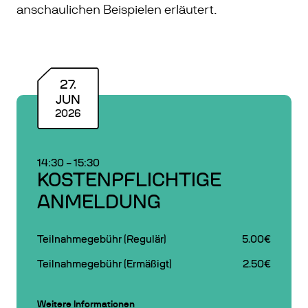
anschaulichen Beispielen erläutert.
27
.
JUN
2026
14:30
–
15:30
KOSTENPFLICHTIGE
ANMELDUNG
Teilnahmegebühr (Regulär)
5.00€
Teilnahmegebühr (Ermäßigt)
2.50€
Weitere Informationen