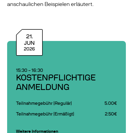
anschaulichen Beispielen erläutert.
21
.
JUN
2026
15:30
–
16:30
KOSTENPFLICHTIGE
ANMELDUNG
Teilnahmegebühr (Regulär)
5.00€
Teilnahmegebühr (Ermäßigt)
2.50€
Weitere Informationen