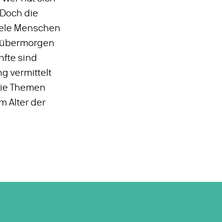
 Doch die
viele Menschen
d übermorgen
nfte sind
g vermittelt
die Themen
 Alter der