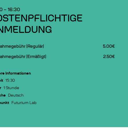
30
–
16:30
OSTENPFLICHTIGE
NMELDUNG
nahmegebühr (Regulär)
5.00€
nahmegebühr (Ermäßigt)
2.50€
re Informationen
it
15:30
r
1 Stunde
che
Deutsch
punkt
Futurium Lab