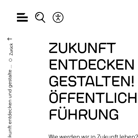
Hauptnavigation öffnen
Suche öffnen
Barrierefreiheits Menü öffnen
SPRACHE WECHS
ZUKUNFT
Zurück
ENTDECKEN
Zukunft entdecken und gestalte ...
GESTALTEN!
ÖFFENTLICH
FÜHRUNG
Wie werden wir in Zukunft leben?