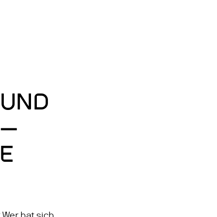
Zum
Hauptinhalt
ELN: ENGLISCH
springen
 UND
 —
E
 Wer hat sich