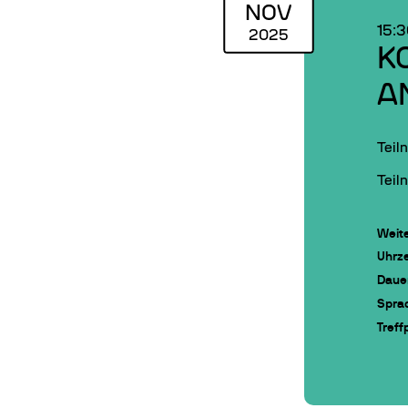
NOV
15:
2025
K
A
Teil
Teil
Weite
Uhrze
Daue
Spra
Treff