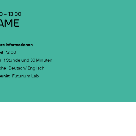
00
–
13:30
AME
re Informationen
it
12:00
r
1 Stunde und 30 Minuten
che
Deutsch/ Englisch
punkt
Futurium Lab