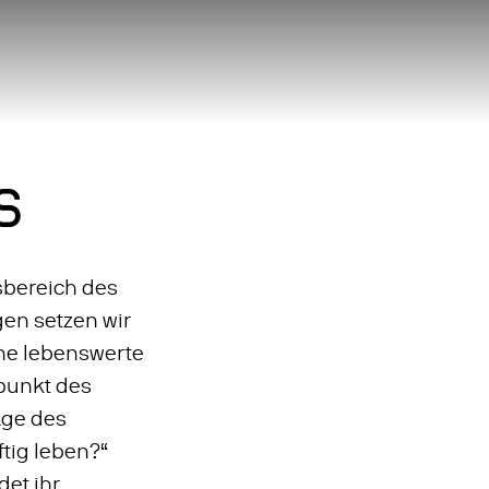
Zum
Hauptinhalt
ELN: ENGLISCH
springen
S
sbereich des
gen setzen wir
ine lebenswerte
lpunkt des
age des
ftig leben?“
et ihr