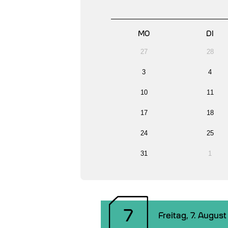
MO
DI
27
28
3
4
10
11
17
18
24
25
31
1
7
Freitag, 7. August