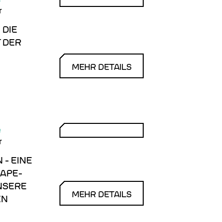
r
 DIE
 DER
MEHR DETAILS
e
r
 - EINE
CAPE-
NSERE
MEHR DETAILS
EN