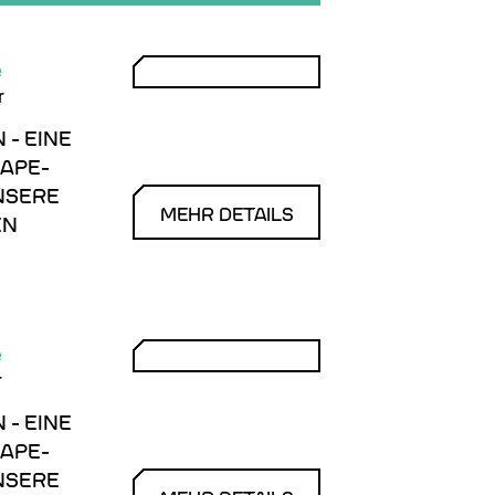
e
r
 - EINE
CAPE-
NSERE
MEHR DETAILS
EN
e
r
 - EINE
CAPE-
NSERE