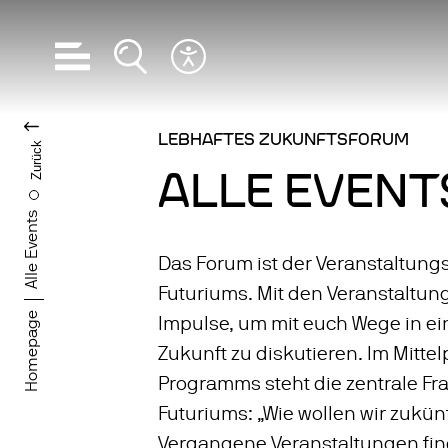
Hauptnavigation öffnen
Suche öffnen
Barrierefreiheits Menü öffnen
SPRACHE WECHS
LEBHAFTES ZUKUNFTSFORUM
Zurück
ALLE EVENT
Alle Events
Das Forum ist der Veranstaltung
Futuriums. Mit den Veranstaltun
Homepage
Impulse, um mit euch Wege in e
Zukunft zu diskutieren. Im Mitte
Programms steht die zentrale Fr
Futuriums: „Wie wollen wir zukün
Vergangene Veranstaltungen find