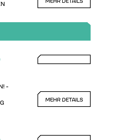
MEHR DETAILS
EN
e
! -
MEHR DETAILS
NG
e