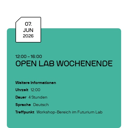
07
.
JUN
2026
12:00
–
16:00
OPEN LAB WOCHENENDE
Weitere Informationen
Uhrzeit
12:00
Dauer
4 Stunden
Sprache
Deutsch
Treffpunkt
Workshop-Bereich im Futurium Lab