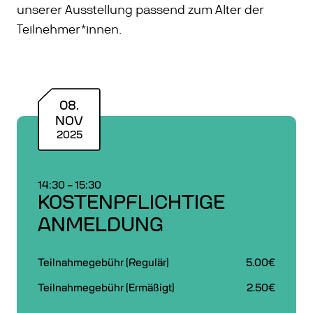
unserer Ausstellung passend zum Alter der
Teilnehmer*innen.
08
.
NOV
2025
14:30
–
15:30
KOSTENPFLICHTIGE
ANMELDUNG
Teilnahmegebühr (Regulär)
5.00€
Teilnahmegebühr (Ermäßigt)
2.50€