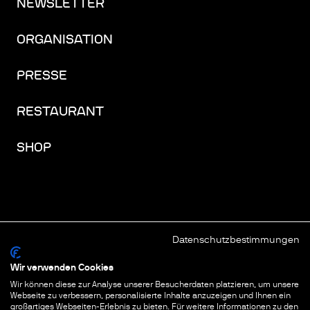
NEWSLETTER
ORGANISATION
PRESSE
RESTAURANT
SHOP
Datenschutzbestimmungen
FACEBOOK
INSTAGRAM
YOUTUBE
LINKEDIN
THREADS
Wir verwenden Cookies
Wir können diese zur Analyse unserer Besucherdaten platzieren, um unsere
IMPRESSUM
Webseite zu verbessern, personalisierte Inhalte anzuzeigen und Ihnen ein
großartiges Webseiten-Erlebnis zu bieten. Für weitere Informationen zu den