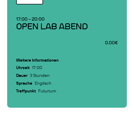
17:00
–
20:00
OPEN LAB ABEND
0.00€
Weitere Informationen
Uhrzeit
17:00
Dauer
3 Stunden
Sprache
Englisch
Treffpunkt
Futurium