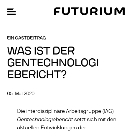
FU
Hauptnavigation öffnen
Zum
SPRACHE WECHSELN: ENGLISCH
Hauptinhalt
springen
EIN GASTBEITRAG
WAS IST DER
GENTECHNOLOGI
EBERICHT?
05. Mai 2020
Die interdisziplinäre Arbeitsgruppe (IAG)
Gentechnologiebericht
setzt sich mit den
aktuellen Entwicklungen der