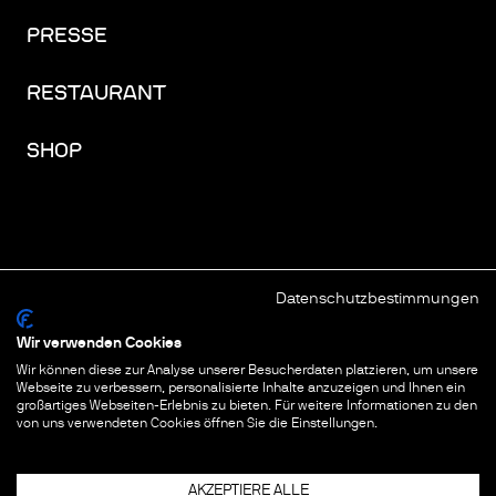
PRESSE
RESTAURANT
SHOP
Datenschutzbestimmungen
FACEBOOK
INSTAGRAM
YOUTUBE
LINKEDIN
THREADS
Wir verwenden Cookies
Wir können diese zur Analyse unserer Besucherdaten platzieren, um unsere
IMPRESSUM
Webseite zu verbessern, personalisierte Inhalte anzuzeigen und Ihnen ein
großartiges Webseiten-Erlebnis zu bieten. Für weitere Informationen zu den
DATENSCHUTZ
von uns verwendeten Cookies öffnen Sie die Einstellungen.
COOKIES & TRACKING
AKZEPTIERE ALLE