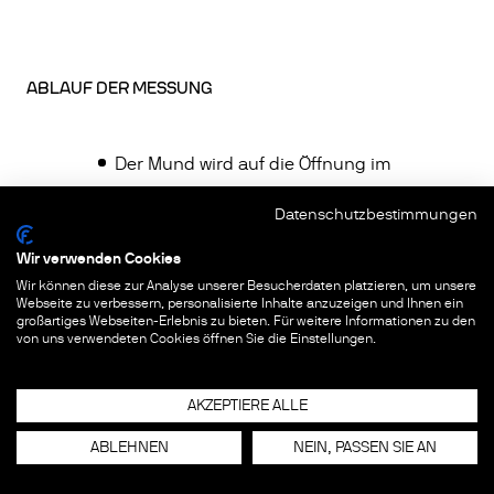
ABLAUF DER MESSUNG
Der Mund wird auf die Öffnung im
Plexiglaskasten platziert.
Datenschutzbestimmungen
Über einen Zeitraum von 30 Sekunden
Wir verwenden Cookies
wird tief in den Kasten hineingeatmet.
Wir können diese zur Analyse unserer Besucherdaten platzieren, um unsere
Das Gerät übersetzt die Daten in eine 3D-
Webseite zu verbessern, personalisierte Inhalte anzuzeigen und Ihnen ein
großartiges Webseiten-Erlebnis zu bieten. Für weitere Informationen zu den
Visualisierung.
von uns verwendeten Cookies öffnen Sie die Einstellungen.
AKZEPTIERE ALLE
ABLEHNEN
NEIN, PASSEN SIE AN