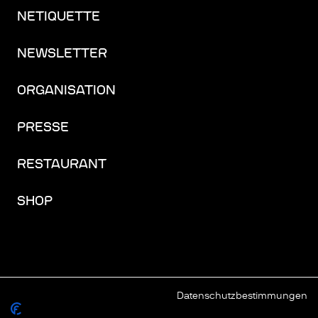
NETIQUETTE
NEWSLETTER
ORGANISATION
PRESSE
RESTAURANT
SHOP
Datenschutzbestimmungen
FACEBOOK
INSTAGRAM
YOUTUBE
LINKEDIN
THREADS