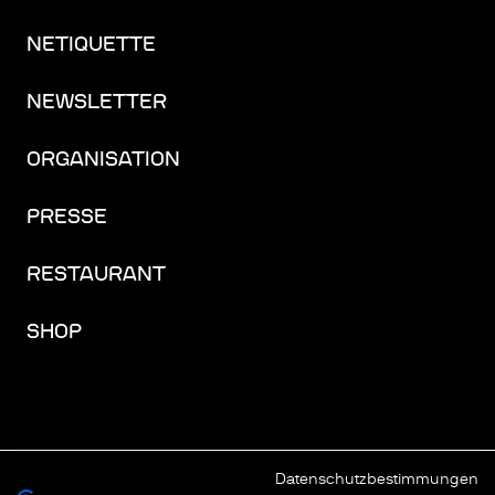
NETIQUETTE
NEWSLETTER
ORGANISATION
PRESSE
RESTAURANT
SHOP
Datenschutzbestimmungen
FACEBOOK
INSTAGRAM
YOUTUBE
LINKEDIN
THREADS