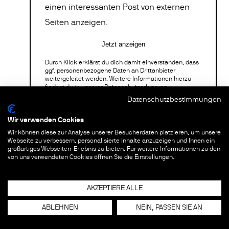
einen interessanten Post von externen
Seiten anzeigen.
Jetzt anzeigen
Durch Klick erklärst du dich damit einverstanden, dass
ggf. personenbezogene Daten an Drittanbieter
weitergeleitet werden. Weitere Informationen hierzu
findest du in unserer
Datenschutzerklärung.
Datenschutzbestimmungen
Wir verwenden Cookies
Wir können diese zur Analyse unserer Besucherdaten platzieren, um unsere
Webseite zu verbessern, personalisierte Inhalte anzuzeigen und Ihnen ein
großartiges Webseiten-Erlebnis zu bieten. Für weitere Informationen zu den
FOLGE 1: WIR SIND GÖTTER
von uns verwendeten Cookies öffnen Sie die Einstellungen.
Stewart Brand ist Mitbegründer der Hippie-
AKZEPTIERE ALLE
Bewegung und nicht zuletzt haben wir ihm
ABLEHNEN
NEIN, PASSEN SIE AN
irgendwie das erste Bild der Erde zu verdanken.
Heute setzt er sich für eine Idee ein, die wie