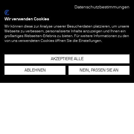
Datenschutzbestimmungen
Wir verwenden Cookies
Wir können diese zur Analyse unserer Besucherdaten platzieren, um unsere
Webseite zu verbessern, personalisierte Inhalte anzuzeigen und Ihnen ein
großartiges Webseiten-Erlebnis zu bieten. Für weitere Informationen zu den
von uns verwendeten Cookies öffnen Sie die Einstellungen.
AKZEPTIERE ALLE
ABLEHNEN
NEIN, PASSEN SIE AN
EIN STADTSPAZIERGANG DURCH DIE
MUSEUMSMEILEMITTE
EINE TOUR, VIER MUSEEN
Zwischen dem Futurium, dem Berliner
Medizinhistorischen Museum der
Charité, dem Museum für Naturkunde