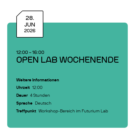
28
.
JUN
2026
12:00
–
16:00
OPEN LAB WOCHENENDE
Weitere Informationen
Uhrzeit
12:00
Dauer
4 Stunden
Sprache
Deutsch
Treffpunkt
Workshop-Bereich im Futurium Lab