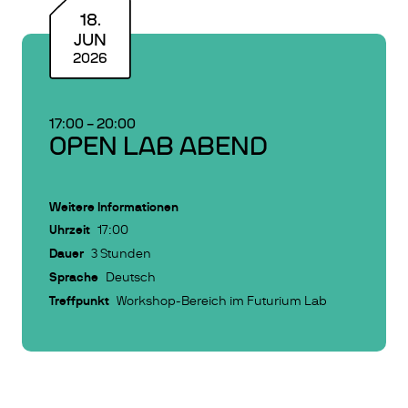
18
.
JUN
2026
17:00
–
20:00
OPEN LAB ABEND
Weitere Informationen
Uhrzeit
17:00
Dauer
3 Stunden
Sprache
Deutsch
Treffpunkt
Workshop-Bereich im Futurium Lab