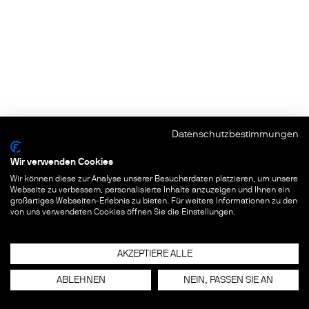
Datenschutzbestimmungen
Wir verwenden Cookies
Wir können diese zur Analyse unserer Besucherdaten platzieren, um unsere
Webseite zu verbessern, personalisierte Inhalte anzuzeigen und Ihnen ein
großartiges Webseiten-Erlebnis zu bieten. Für weitere Informationen zu den
von uns verwendeten Cookies öffnen Sie die Einstellungen.
AKZEPTIERE ALLE
ABLEHNEN
NEIN, PASSEN SIE AN