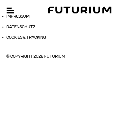
FU
Hauptnavigation öffnen
Zum
SPRACHE WECHSELN: ENGLISCH
Hauptinhalt
IMPRESSUM
springen
DATENSCHUTZ
COOKIES & TRACKING
© COPYRIGHT
2026
FUTURIUM