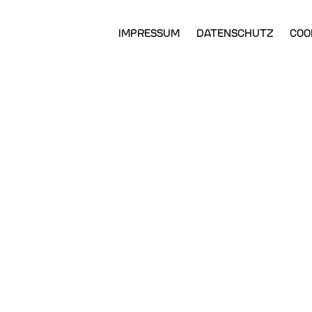
Zum
IMPRESSUM
DATENSCHUTZ
COO
Hauptinhalt
ELN: ENGLISCH
springen