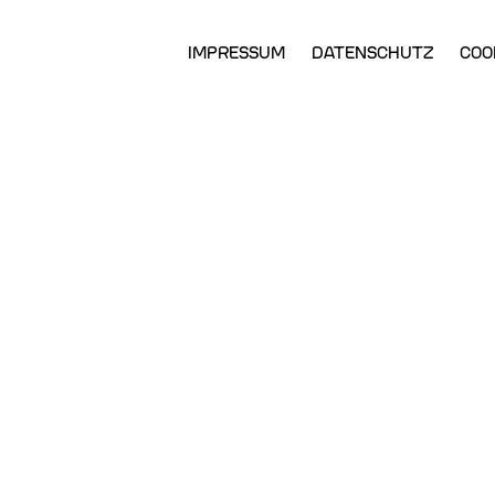
Zum
IMPRESSUM
DATENSCHUTZ
COO
Hauptinhalt
ELN: ENGLISCH
springen