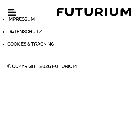
FU
Hauptnavigation öffnen
Zum
SPRACHE WECHSELN: ENGLISCH
Hauptinhalt
IMPRESSUM
springen
DATENSCHUTZ
COOKIES & TRACKING
© COPYRIGHT
2026
FUTURIUM