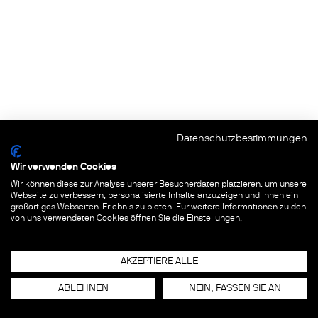
Datenschutzbestimmungen
Wir verwenden Cookies
Wir können diese zur Analyse unserer Besucherdaten platzieren, um unsere
Webseite zu verbessern, personalisierte Inhalte anzuzeigen und Ihnen ein
großartiges Webseiten-Erlebnis zu bieten. Für weitere Informationen zu den
von uns verwendeten Cookies öffnen Sie die Einstellungen.
AKZEPTIERE ALLE
ABLEHNEN
NEIN, PASSEN SIE AN